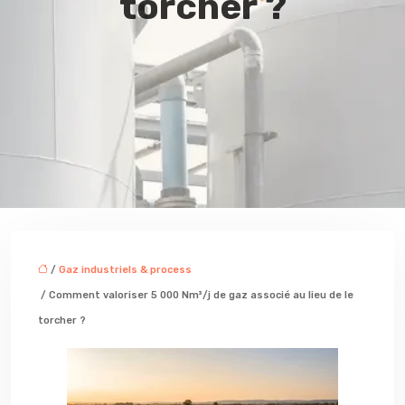
torcher ?
/
Gaz industriels & process
/ Comment valoriser 5 000 Nm³/j de gaz associé au lieu de le
torcher ?